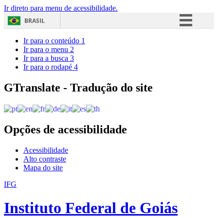
Ir direto para menu de acessibilidade.
BRASIL
Simplifique!
Ir para o conteúdo
1
Ir para o menu
2
Comunica BR
Ir para a busca
3
Ir para o rodapé
4
Participe
Acesso à informação
GTranslate - Tradução do site
Legislação
Canais
Opções de acessibilidade
Acessibilidade
Alto contraste
Mapa do site
IFG
Instituto Federal de Goiás