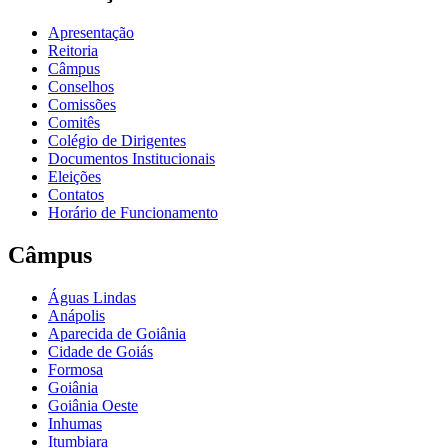
Apresentação
Reitoria
Câmpus
Conselhos
Comissões
Comitês
Colégio de Dirigentes
Documentos Institucionais
Eleições
Contatos
Horário de Funcionamento
Câmpus
Águas Lindas
Anápolis
Aparecida de Goiânia
Cidade de Goiás
Formosa
Goiânia
Goiânia Oeste
Inhumas
Itumbiara