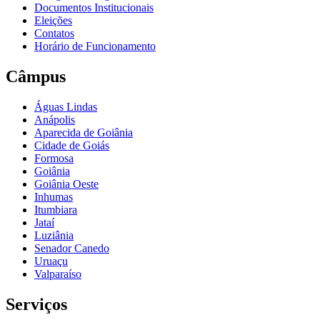
Documentos Institucionais
Eleições
Contatos
Horário de Funcionamento
Câmpus
Águas Lindas
Anápolis
Aparecida de Goiânia
Cidade de Goiás
Formosa
Goiânia
Goiânia Oeste
Inhumas
Itumbiara
Jataí
Luziânia
Senador Canedo
Uruaçu
Valparaíso
Serviços