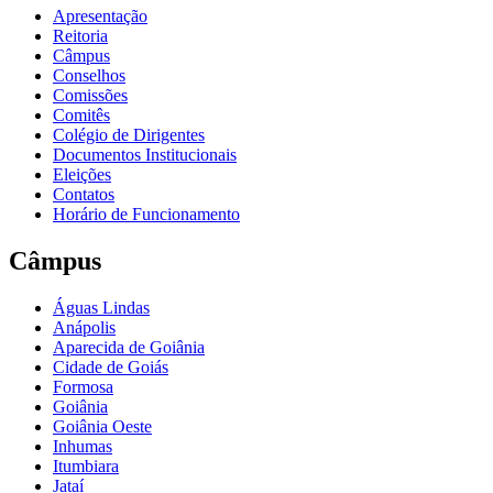
Apresentação
Reitoria
Câmpus
Conselhos
Comissões
Comitês
Colégio de Dirigentes
Documentos Institucionais
Eleições
Contatos
Horário de Funcionamento
Câmpus
Águas Lindas
Anápolis
Aparecida de Goiânia
Cidade de Goiás
Formosa
Goiânia
Goiânia Oeste
Inhumas
Itumbiara
Jataí