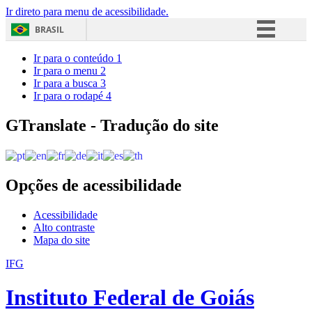
Ir direto para menu de acessibilidade.
BRASIL
Simplifique!
Ir para o conteúdo
1
Ir para o menu
2
Comunica BR
Ir para a busca
3
Ir para o rodapé
4
Participe
Acesso à informação
GTranslate - Tradução do site
Legislação
Canais
Opções de acessibilidade
Acessibilidade
Alto contraste
Mapa do site
IFG
Instituto Federal de Goiás