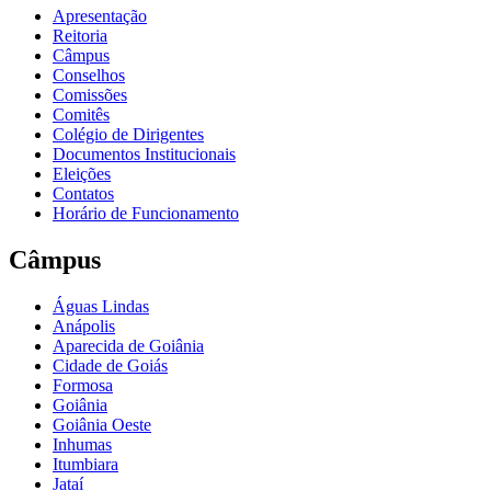
Apresentação
Reitoria
Câmpus
Conselhos
Comissões
Comitês
Colégio de Dirigentes
Documentos Institucionais
Eleições
Contatos
Horário de Funcionamento
Câmpus
Águas Lindas
Anápolis
Aparecida de Goiânia
Cidade de Goiás
Formosa
Goiânia
Goiânia Oeste
Inhumas
Itumbiara
Jataí