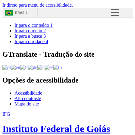
Ir direto para menu de acessibilidade.
BRASIL
Simplifique!
Ir para o conteúdo
1
Ir para o menu
2
Comunica BR
Ir para a busca
3
Ir para o rodapé
4
Participe
Acesso à informação
GTranslate - Tradução do site
Legislação
Canais
Opções de acessibilidade
Acessibilidade
Alto contraste
Mapa do site
IFG
Instituto Federal de Goiás