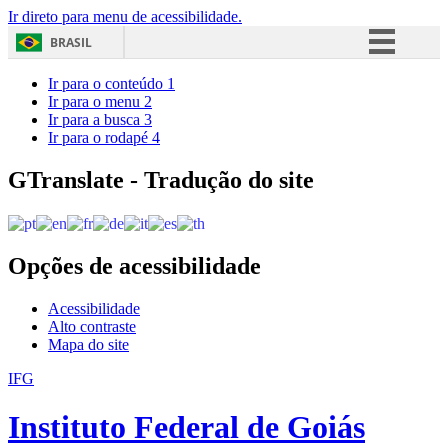
Ir direto para menu de acessibilidade.
BRASIL
Simplifique!
Ir para o conteúdo
1
Ir para o menu
2
Comunica BR
Ir para a busca
3
Ir para o rodapé
4
Participe
Acesso à informação
GTranslate - Tradução do site
Legislação
Canais
Opções de acessibilidade
Acessibilidade
Alto contraste
Mapa do site
IFG
Instituto Federal de Goiás