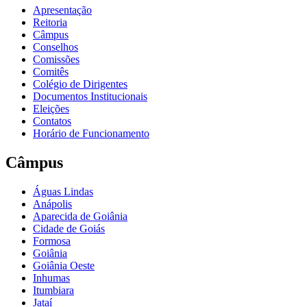
Apresentação
Reitoria
Câmpus
Conselhos
Comissões
Comitês
Colégio de Dirigentes
Documentos Institucionais
Eleições
Contatos
Horário de Funcionamento
Câmpus
Águas Lindas
Anápolis
Aparecida de Goiânia
Cidade de Goiás
Formosa
Goiânia
Goiânia Oeste
Inhumas
Itumbiara
Jataí