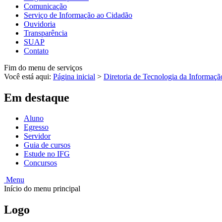
Comunicação
Serviço de Informação ao Cidadão
Ouvidoria
Transparência
SUAP
Contato
Fim do menu de serviços
Você está aqui:
Página inicial
>
Diretoria de Tecnologia da Informaçã
Em destaque
Aluno
Egresso
Servidor
Guia de cursos
Estude no IFG
Concursos
Menu
Início do menu principal
Logo