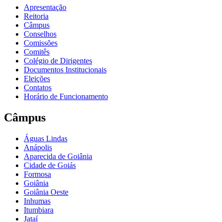
Apresentação
Reitoria
Câmpus
Conselhos
Comissões
Comitês
Colégio de Dirigentes
Documentos Institucionais
Eleições
Contatos
Horário de Funcionamento
Câmpus
Águas Lindas
Anápolis
Aparecida de Goiânia
Cidade de Goiás
Formosa
Goiânia
Goiânia Oeste
Inhumas
Itumbiara
Jataí