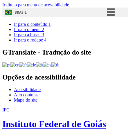
Ir direto para menu de acessibilidade.
BRASIL
Simplifique!
Ir para o conteúdo
1
Ir para o menu
2
Comunica BR
Ir para a busca
3
Ir para o rodapé
4
Participe
Acesso à informação
GTranslate - Tradução do site
Legislação
Canais
Opções de acessibilidade
Acessibilidade
Alto contraste
Mapa do site
IFG
Instituto Federal de Goiás