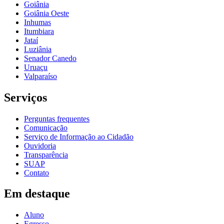
Goiânia
Goiânia Oeste
Inhumas
Itumbiara
Jataí
Luziânia
Senador Canedo
Uruaçu
Valparaíso
Serviços
Perguntas frequentes
Comunicação
Serviço de Informação ao Cidadão
Ouvidoria
Transparência
SUAP
Contato
Em destaque
Aluno
Egresso