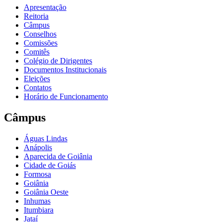
Apresentação
Reitoria
Câmpus
Conselhos
Comissões
Comitês
Colégio de Dirigentes
Documentos Institucionais
Eleições
Contatos
Horário de Funcionamento
Câmpus
Águas Lindas
Anápolis
Aparecida de Goiânia
Cidade de Goiás
Formosa
Goiânia
Goiânia Oeste
Inhumas
Itumbiara
Jataí