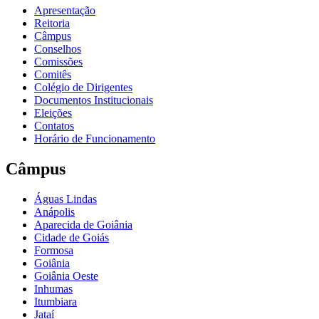
Apresentação
Reitoria
Câmpus
Conselhos
Comissões
Comitês
Colégio de Dirigentes
Documentos Institucionais
Eleições
Contatos
Horário de Funcionamento
Câmpus
Águas Lindas
Anápolis
Aparecida de Goiânia
Cidade de Goiás
Formosa
Goiânia
Goiânia Oeste
Inhumas
Itumbiara
Jataí