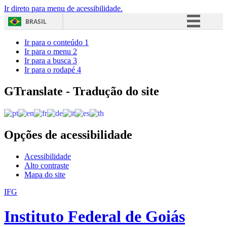
Ir direto para menu de acessibilidade.
BRASIL
Simplifique!
Ir para o conteúdo
1
Ir para o menu
2
Comunica BR
Ir para a busca
3
Ir para o rodapé
4
Participe
Acesso à informação
GTranslate - Tradução do site
Legislação
Canais
Opções de acessibilidade
Acessibilidade
Alto contraste
Mapa do site
IFG
Instituto Federal de Goiás