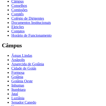
Câmpus
Conselhos
Comissões
Comitês
Colégio de Dirigentes
Documentos Institucionais
Eleições
Contatos
Horário de Funcionamento
Câmpus
Águas Lindas
Anápolis
Aparecida de Goiânia
Cidade de Goiás
Formosa
Goiânia
Goiânia Oeste
Inhumas
Itumbiara
Jataí
Luziânia
Senador Canedo