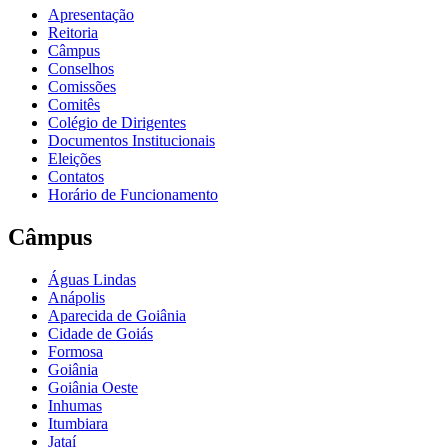
Apresentação
Reitoria
Câmpus
Conselhos
Comissões
Comitês
Colégio de Dirigentes
Documentos Institucionais
Eleições
Contatos
Horário de Funcionamento
Câmpus
Águas Lindas
Anápolis
Aparecida de Goiânia
Cidade de Goiás
Formosa
Goiânia
Goiânia Oeste
Inhumas
Itumbiara
Jataí