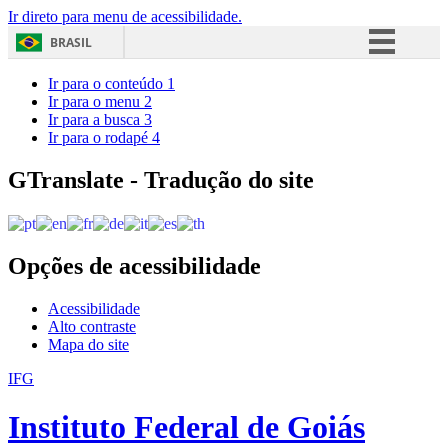
Ir direto para menu de acessibilidade.
BRASIL
Simplifique!
Ir para o conteúdo
1
Ir para o menu
2
Comunica BR
Ir para a busca
3
Ir para o rodapé
4
Participe
Acesso à informação
GTranslate - Tradução do site
Legislação
Canais
Opções de acessibilidade
Acessibilidade
Alto contraste
Mapa do site
IFG
Instituto Federal de Goiás