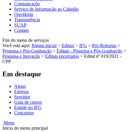
Comunicação
Serviço de Informação ao Cidadão
Ouvidoria
Transparência
SUAP
Contato
Fim do menu de serviços
Você está aqui:
Página inicial
>
Editais
>
IFG
>
Pró-Reitorias
>
Pesquisa e Pós-Graduação
>
Editais - Pesquisa e Pós-Graduação
>
Pesquisa e Inovação
>
Editais encerrados
>
Edital nº 019/2021 -
CPP
Em destaque
Aluno
Egresso
Servidor
Guia de cursos
Estude no IFG
Concursos
Menu
Início do menu principal