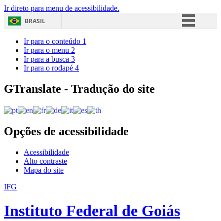
Ir direto para menu de acessibilidade.
BRASIL
Simplifique!
Ir para o conteúdo
1
Ir para o menu
2
Comunica BR
Ir para a busca
3
Ir para o rodapé
4
Participe
Acesso à informação
GTranslate - Tradução do site
Legislação
Canais
Opções de acessibilidade
Acessibilidade
Alto contraste
Mapa do site
IFG
Instituto Federal de Goiás