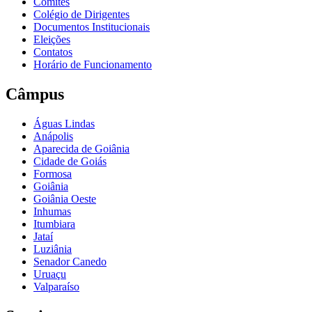
Comitês
Colégio de Dirigentes
Documentos Institucionais
Eleições
Contatos
Horário de Funcionamento
Câmpus
Águas Lindas
Anápolis
Aparecida de Goiânia
Cidade de Goiás
Formosa
Goiânia
Goiânia Oeste
Inhumas
Itumbiara
Jataí
Luziânia
Senador Canedo
Uruaçu
Valparaíso