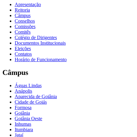
Apresentação
Reitoria
Câmpus
Conselhos
Comissões
Comitês
Colégio de Dirigentes
Documentos Institucionais
Eleições
Contatos
Horário de Funcionamento
Câmpus
Águas Lindas
Anápolis
Aparecida de Goiânia
Cidade de Goiás
Formosa
Goiânia
Goiânia Oeste
Inhumas
Itumbiara
Jataí