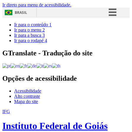
Ir direto para menu de acessibilidade.
BRASIL
Simplifique!
Ir para o conteúdo
1
Ir para o menu
2
Comunica BR
Ir para a busca
3
Ir para o rodapé
4
Participe
Acesso à informação
GTranslate - Tradução do site
Legislação
Canais
Opções de acessibilidade
Acessibilidade
Alto contraste
Mapa do site
IFG
Instituto Federal de Goiás