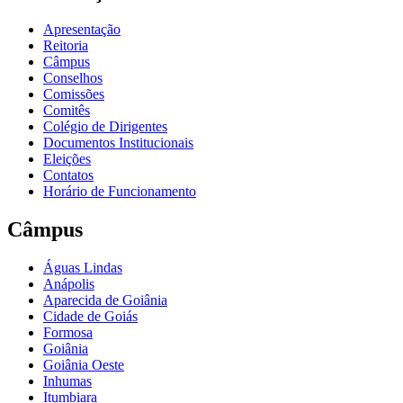
Apresentação
Reitoria
Câmpus
Conselhos
Comissões
Comitês
Colégio de Dirigentes
Documentos Institucionais
Eleições
Contatos
Horário de Funcionamento
Câmpus
Águas Lindas
Anápolis
Aparecida de Goiânia
Cidade de Goiás
Formosa
Goiânia
Goiânia Oeste
Inhumas
Itumbiara