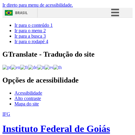
Ir direto para menu de acessibilidade.
BRASIL
Simplifique!
Ir para o conteúdo
1
Ir para o menu
2
Comunica BR
Ir para a busca
3
Ir para o rodapé
4
Participe
Acesso à informação
GTranslate - Tradução do site
Legislação
Canais
Opções de acessibilidade
Acessibilidade
Alto contraste
Mapa do site
IFG
Instituto Federal de Goiás