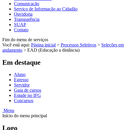
Comunicação
Serviço de Informação ao Cidadão
Ouvidoria
Transparência
SUAP
Contato
Fim do menu de serviços
Você está aqui:
Página inicial
>
Processos Seletivos
>
Seleções em
andamento
>
EAD (Educação a distância)
Em destaque
Aluno
Egresso
Servidor
Guia de cursos
Estude no IFG
Concursos
Menu
Início do menu principal
Logo