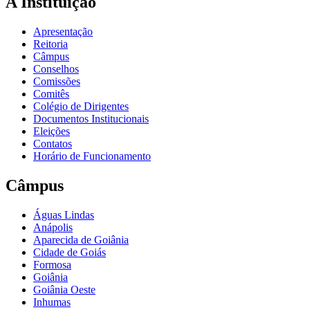
A Instituição
Apresentação
Reitoria
Câmpus
Conselhos
Comissões
Comitês
Colégio de Dirigentes
Documentos Institucionais
Eleições
Contatos
Horário de Funcionamento
Câmpus
Águas Lindas
Anápolis
Aparecida de Goiânia
Cidade de Goiás
Formosa
Goiânia
Goiânia Oeste
Inhumas