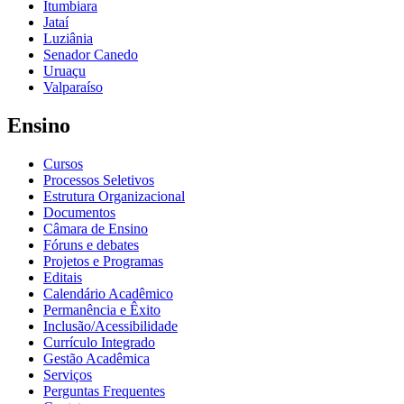
Itumbiara
Jataí
Luziânia
Senador Canedo
Uruaçu
Valparaíso
Ensino
Cursos
Processos Seletivos
Estrutura Organizacional
Documentos
Câmara de Ensino
Fóruns e debates
Projetos e Programas
Editais
Calendário Acadêmico
Permanência e Êxito
Inclusão/Acessibilidade
Currículo Integrado
Gestão Acadêmica
Serviços
Perguntas Frequentes