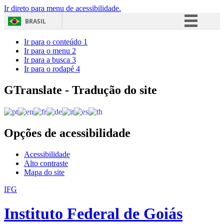
Ir direto para menu de acessibilidade.
BRASIL
Simplifique!
Ir para o conteúdo
1
Ir para o menu
2
Comunica BR
Ir para a busca
3
Ir para o rodapé
4
Participe
Acesso à informação
GTranslate - Tradução do site
Legislação
Canais
Opções de acessibilidade
Acessibilidade
Alto contraste
Mapa do site
IFG
Instituto Federal de Goiás