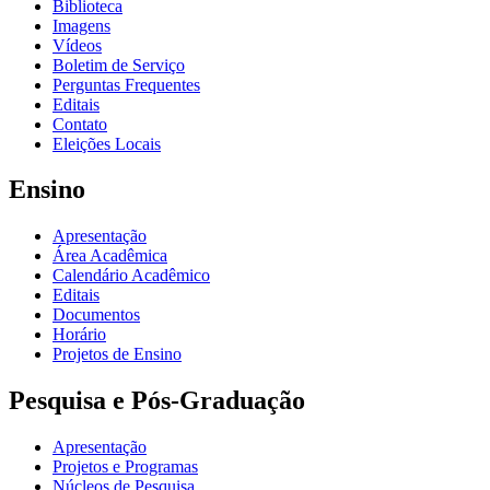
Biblioteca
Imagens
Vídeos
Boletim de Serviço
Perguntas Frequentes
Editais
Contato
Eleições Locais
Ensino
Apresentação
Área Acadêmica
Calendário Acadêmico
Editais
Documentos
Horário
Projetos de Ensino
Pesquisa e Pós-Graduação
Apresentação
Projetos e Programas
Núcleos de Pesquisa