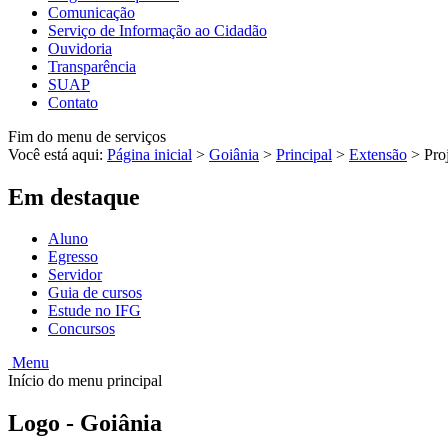
Comunicação
Serviço de Informação ao Cidadão
Ouvidoria
Transparência
SUAP
Contato
Fim do menu de serviços
Você está aqui:
Página inicial
>
Goiânia
>
Principal
>
Extensão
>
Pro
Em destaque
Aluno
Egresso
Servidor
Guia de cursos
Estude no IFG
Concursos
Menu
Início do menu principal
Logo - Goiânia