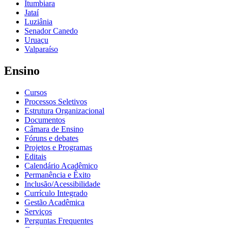
Itumbiara
Jataí
Luziânia
Senador Canedo
Uruaçu
Valparaíso
Ensino
Cursos
Processos Seletivos
Estrutura Organizacional
Documentos
Câmara de Ensino
Fóruns e debates
Projetos e Programas
Editais
Calendário Acadêmico
Permanência e Êxito
Inclusão/Acessibilidade
Currículo Integrado
Gestão Acadêmica
Serviços
Perguntas Frequentes