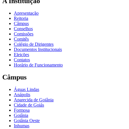
A Instituição
Apresentação
Reitoria
Câmpus
Conselhos
Comissões
Comitês
Colégio de Dirigentes
Documentos Institucionais
Eleições
Contatos
Horário de Funcionamento
Câmpus
Águas Lindas
Anápolis
Aparecida de Goiânia
Cidade de Goiás
Formosa
Goiânia
Goiânia Oeste
Inhumas