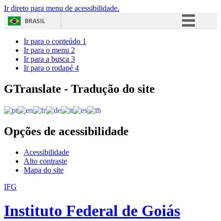
Ir direto para menu de acessibilidade.
BRASIL
Simplifique!
Ir para o conteúdo
1
Ir para o menu
2
Comunica BR
Ir para a busca
3
Ir para o rodapé
4
Participe
Acesso à informação
GTranslate - Tradução do site
Legislação
Canais
Opções de acessibilidade
Acessibilidade
Alto contraste
Mapa do site
IFG
Instituto Federal de Goiás