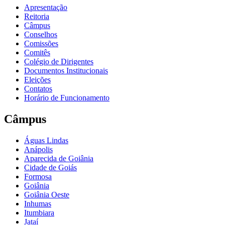
Apresentação
Reitoria
Câmpus
Conselhos
Comissões
Comitês
Colégio de Dirigentes
Documentos Institucionais
Eleições
Contatos
Horário de Funcionamento
Câmpus
Águas Lindas
Anápolis
Aparecida de Goiânia
Cidade de Goiás
Formosa
Goiânia
Goiânia Oeste
Inhumas
Itumbiara
Jataí