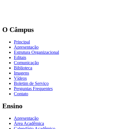
O Câmpus
Principal
Apresentação
Estrutura Organizacional
Editais
Comunicação
Biblioteca
Imagens
Vídeos
Boletim de Serviço
Perguntas Frequentes
Contato
Ensino
Apresentação
Área Acadêmica
Calendário Acadêmico