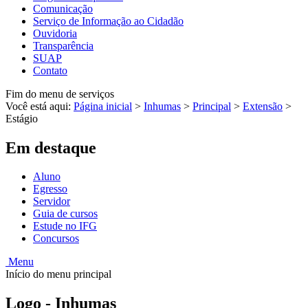
Comunicação
Serviço de Informação ao Cidadão
Ouvidoria
Transparência
SUAP
Contato
Fim do menu de serviços
Você está aqui:
Página inicial
>
Inhumas
>
Principal
>
Extensão
>
Estágio
Em destaque
Aluno
Egresso
Servidor
Guia de cursos
Estude no IFG
Concursos
Menu
Início do menu principal
Logo - Inhumas