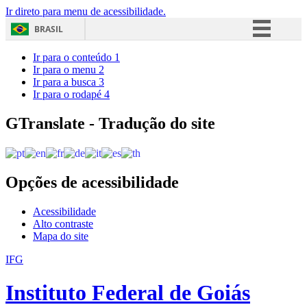
Ir direto para menu de acessibilidade.
BRASIL
Simplifique!
Ir para o conteúdo
1
Ir para o menu
2
Comunica BR
Ir para a busca
3
Ir para o rodapé
4
Participe
Acesso à informação
GTranslate - Tradução do site
Legislação
Canais
Opções de acessibilidade
Acessibilidade
Alto contraste
Mapa do site
IFG
Instituto Federal de Goiás