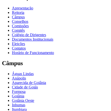
Apresentação
Reitoria
Câmpus
Conselhos
Comissões
Comitês
Colégio de Dirigentes
Documentos Institucionais
Eleições
Contatos
Horário de Funcionamento
Câmpus
Águas Lindas
Anápolis
Aparecida de Goiânia
Cidade de Goiás
Formosa
Goiânia
Goiânia Oeste
Inhumas
Itumbiara