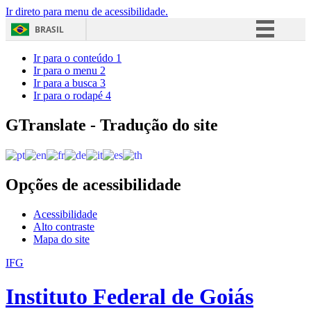
Ir direto para menu de acessibilidade.
BRASIL
Simplifique!
Ir para o conteúdo
1
Ir para o menu
2
Comunica BR
Ir para a busca
3
Ir para o rodapé
4
Participe
Acesso à informação
GTranslate - Tradução do site
Legislação
Canais
Opções de acessibilidade
Acessibilidade
Alto contraste
Mapa do site
IFG
Instituto Federal de Goiás