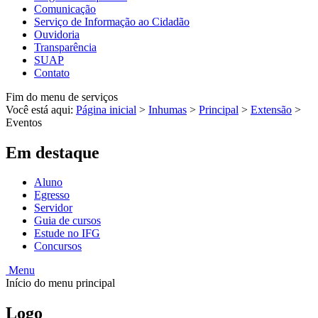
Comunicação
Serviço de Informação ao Cidadão
Ouvidoria
Transparência
SUAP
Contato
Fim do menu de serviços
Você está aqui:
Página inicial
>
Inhumas
>
Principal
>
Extensão
>
Eventos
Em destaque
Aluno
Egresso
Servidor
Guia de cursos
Estude no IFG
Concursos
Menu
Início do menu principal
Logo