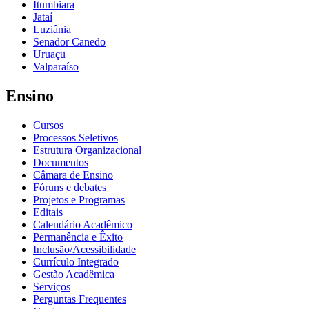
Itumbiara
Jataí
Luziânia
Senador Canedo
Uruaçu
Valparaíso
Ensino
Cursos
Processos Seletivos
Estrutura Organizacional
Documentos
Câmara de Ensino
Fóruns e debates
Projetos e Programas
Editais
Calendário Acadêmico
Permanência e Êxito
Inclusão/Acessibilidade
Currículo Integrado
Gestão Acadêmica
Serviços
Perguntas Frequentes