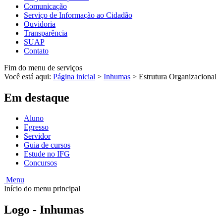
Comunicação
Serviço de Informação ao Cidadão
Ouvidoria
Transparência
SUAP
Contato
Fim do menu de serviços
Você está aqui:
Página inicial
>
Inhumas
>
Estrutura Organizacional
Em destaque
Aluno
Egresso
Servidor
Guia de cursos
Estude no IFG
Concursos
Menu
Início do menu principal
Logo - Inhumas