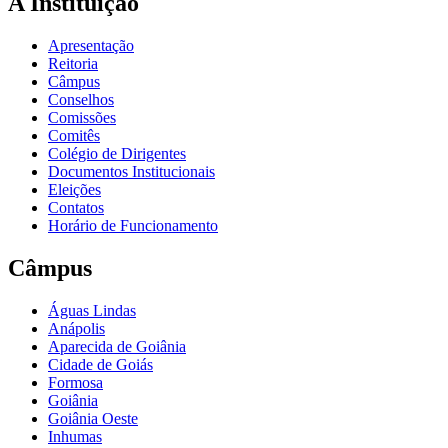
A Instituição
Apresentação
Reitoria
Câmpus
Conselhos
Comissões
Comitês
Colégio de Dirigentes
Documentos Institucionais
Eleições
Contatos
Horário de Funcionamento
Câmpus
Águas Lindas
Anápolis
Aparecida de Goiânia
Cidade de Goiás
Formosa
Goiânia
Goiânia Oeste
Inhumas