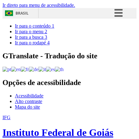
Ir direto para menu de acessibilidade.
BRASIL
Simplifique!
Ir para o conteúdo
1
Ir para o menu
2
Comunica BR
Ir para a busca
3
Ir para o rodapé
4
Participe
Acesso à informação
GTranslate - Tradução do site
Legislação
Canais
Opções de acessibilidade
Acessibilidade
Alto contraste
Mapa do site
IFG
Instituto Federal de Goiás