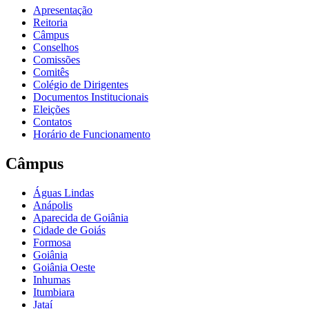
Apresentação
Reitoria
Câmpus
Conselhos
Comissões
Comitês
Colégio de Dirigentes
Documentos Institucionais
Eleições
Contatos
Horário de Funcionamento
Câmpus
Águas Lindas
Anápolis
Aparecida de Goiânia
Cidade de Goiás
Formosa
Goiânia
Goiânia Oeste
Inhumas
Itumbiara
Jataí