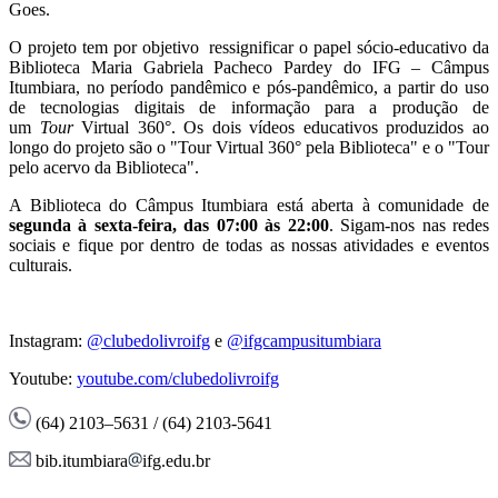
Goes.
O projeto tem por objetivo ressignificar o papel sócio-educativo da
Biblioteca Maria Gabriela Pacheco Pardey do IFG – Câmpus
Itumbiara, no período pandêmico e pós-pandêmico, a partir do uso
de tecnologias digitais de informação para a produção de
um
Tour
Virtual 360°. Os dois vídeos educativos produzidos ao
longo do projeto são o "Tour Virtual 360° pela Biblioteca" e o "Tour
pelo acervo da Biblioteca".
A Biblioteca do Câmpus Itumbiara está aberta à comunidade de
segunda à sexta-feira, das 07:00 às 22:00
. Sigam-nos nas redes
sociais e fique por dentro de todas as nossas atividades e eventos
culturais.
Instagram:
@clubedolivroifg
e
@ifgcampusitumbiara
Youtube:
youtube.com/clubedolivroifg
(64) 2103–5631 / (64) 2103-5641
bib.itumbiara
ifg.edu.br