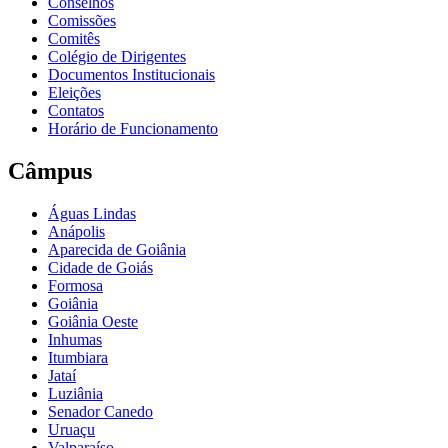
Conselhos
Comissões
Comitês
Colégio de Dirigentes
Documentos Institucionais
Eleições
Contatos
Horário de Funcionamento
Câmpus
Águas Lindas
Anápolis
Aparecida de Goiânia
Cidade de Goiás
Formosa
Goiânia
Goiânia Oeste
Inhumas
Itumbiara
Jataí
Luziânia
Senador Canedo
Uruaçu
Valparaíso