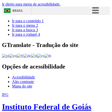
Ir direto para menu de acessibilidade.
BRASIL
Simplifique!
Ir para o conteúdo
1
Ir para o menu
2
Comunica BR
Ir para a busca
3
Ir para o rodapé
4
Participe
Acesso à informação
GTranslate - Tradução do site
Legislação
Canais
Opções de acessibilidade
Acessibilidade
Alto contraste
Mapa do site
IFG
Instituto Federal de Goiás