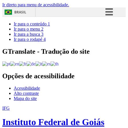
Ir direto para menu de acessibilidade.
BRASIL
Simplifique!
Ir para o conteúdo
1
Ir para o menu
2
Comunica BR
Ir para a busca
3
Ir para o rodapé
4
Participe
Acesso à informação
GTranslate - Tradução do site
Legislação
Canais
Opções de acessibilidade
Acessibilidade
Alto contraste
Mapa do site
IFG
Instituto Federal de Goiás