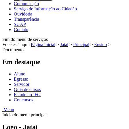
Comunicação
Serviço de Informação ao Cidadão
Ouvidoria
Transparência
SUAP
Contato
Fim do menu de serviços
Você está aqui:
Página inicial
>
Jataí
>
Principal
>
Ensino
>
Documentos
Em destaque
Aluno
Egresso
Servidor
Guia de cursos
Estude no IFG
Concursos
Menu
Início do menu principal
Logo - Jataí