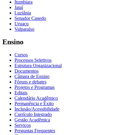
Itumbiara
Jataí
Luziânia
Senador Canedo
Uruaçu
Valparaíso
Ensino
Cursos
Processos Seletivos
Estrutura Organizacional
Documentos
Câmara de Ensino
Fóruns e debates
Projetos e Programas
Editais
Calendário Acadêmico
Permanência e Êxito
Inclusão/Acessibilidade
Currículo Integrado
Gestão Acadêmica
Serviços
Perguntas Frequentes