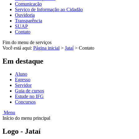
Comunicação
Serviço de Informação ao Cidadão
Ouvidoria
Transparência
SUAP
Contato
Fim do menu de serviços
Você está aqui:
Página inicial
>
Jataí
>
Contato
Em destaque
Aluno
Egresso
Servidor
Guia de cursos
Estude no IFG
Concursos
Menu
Início do menu principal
Logo - Jataí