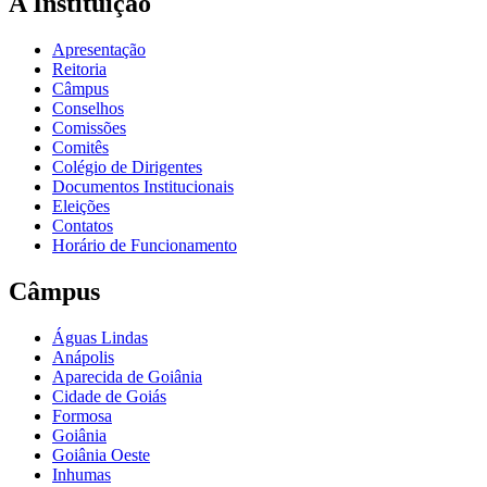
A Instituição
Apresentação
Reitoria
Câmpus
Conselhos
Comissões
Comitês
Colégio de Dirigentes
Documentos Institucionais
Eleições
Contatos
Horário de Funcionamento
Câmpus
Águas Lindas
Anápolis
Aparecida de Goiânia
Cidade de Goiás
Formosa
Goiânia
Goiânia Oeste
Inhumas