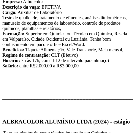
Empresa:
Albracolor
Descrição da vaga:
EFETIVA
Cargo:
Auxiliar de Laboratório
Teste de qualidade, tratamento de efluentes, análises titulométricas,
manuseio de equipamentos de laboratório, controle de produtos
químicos, planilhas e relatórios,
Formação:
Superior em Química ou Técnico em Química, Resida
em Valparaíso, Cidade Ocidental ou Luziânia. Tenha bom
conhecimento em pacote office Excel/Word.
Benefícios:
Tíquete Alimentação, Vale Transporte, Meta mensal,
Regime de contratação:
CLT (Efetivo)
Horário:
7h às 17h, com 1h12 de intervalo para almoço)
Salário:
entre R$2.000,00 a R$3.000,00
____________________________________________
ALBRACOLOR ALUMÍNIO LTDA (2024) - estágio
(Para estudantes do curso técnico integrado em Química e