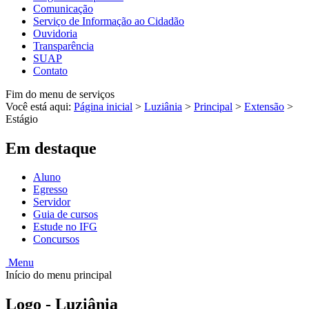
Comunicação
Serviço de Informação ao Cidadão
Ouvidoria
Transparência
SUAP
Contato
Fim do menu de serviços
Você está aqui:
Página inicial
>
Luziânia
>
Principal
>
Extensão
>
Estágio
Em destaque
Aluno
Egresso
Servidor
Guia de cursos
Estude no IFG
Concursos
Menu
Início do menu principal
Logo - Luziânia