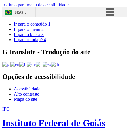
Ir direto para menu de acessibilidade.
BRASIL
Simplifique!
Ir para o conteúdo
1
Ir para o menu
2
Comunica BR
Ir para a busca
3
Ir para o rodapé
4
Participe
Acesso à informação
GTranslate - Tradução do site
Legislação
Canais
Opções de acessibilidade
Acessibilidade
Alto contraste
Mapa do site
IFG
Instituto Federal de Goiás