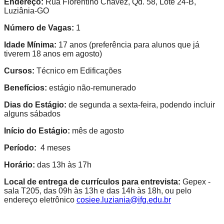
Endereço:
Rua Florentino Chavez, Qd. 58, Lote 24-B,
Luziânia-GO
Número de Vagas:
1
Idade Mínima:
17 anos (preferência para alunos que já
tiverem 18 anos em agosto)
Cursos:
Técnico em Edificações
Benefícios:
estágio não-remunerado
Dias do Estágio:
de segunda a sexta-feira, podendo incluir
alguns sábados
Início do Estágio:
mês de agosto
Período:
4 meses
Horário:
das 13h às 17h
Local de entrega de currículos para entrevista:
Gepex -
sala T205, das 09h às 13h e das 14h às 18h, ou pelo
endereço eletrônico
cosiee.luziania@ifg.edu.br