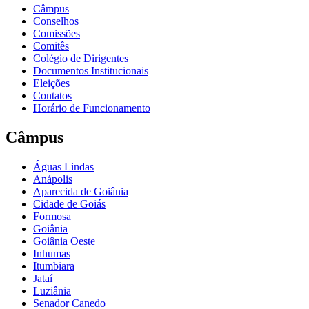
Câmpus
Conselhos
Comissões
Comitês
Colégio de Dirigentes
Documentos Institucionais
Eleições
Contatos
Horário de Funcionamento
Câmpus
Águas Lindas
Anápolis
Aparecida de Goiânia
Cidade de Goiás
Formosa
Goiânia
Goiânia Oeste
Inhumas
Itumbiara
Jataí
Luziânia
Senador Canedo