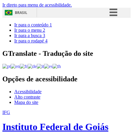
Ir direto para menu de acessibilidade.
BRASIL
Simplifique!
Ir para o conteúdo
1
Ir para o menu
2
Comunica BR
Ir para a busca
3
Ir para o rodapé
4
Participe
Acesso à informação
GTranslate - Tradução do site
Legislação
Canais
Opções de acessibilidade
Acessibilidade
Alto contraste
Mapa do site
IFG
Instituto Federal de Goiás