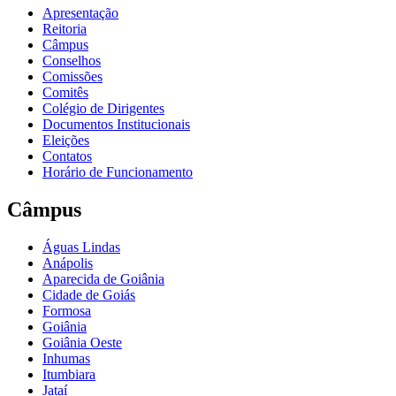
Apresentação
Reitoria
Câmpus
Conselhos
Comissões
Comitês
Colégio de Dirigentes
Documentos Institucionais
Eleições
Contatos
Horário de Funcionamento
Câmpus
Águas Lindas
Anápolis
Aparecida de Goiânia
Cidade de Goiás
Formosa
Goiânia
Goiânia Oeste
Inhumas
Itumbiara
Jataí