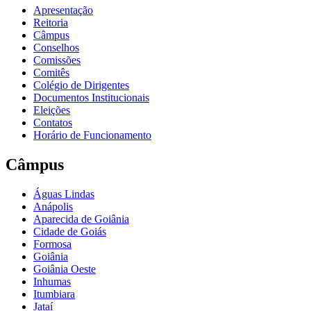
Apresentação
Reitoria
Câmpus
Conselhos
Comissões
Comitês
Colégio de Dirigentes
Documentos Institucionais
Eleições
Contatos
Horário de Funcionamento
Câmpus
Águas Lindas
Anápolis
Aparecida de Goiânia
Cidade de Goiás
Formosa
Goiânia
Goiânia Oeste
Inhumas
Itumbiara
Jataí