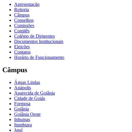
Apresentação
Reitoria
Câmpus
Conselhos
Comissões
Comitês
Colégio de Dirigentes
Documentos Institucionais
Eleições
Contatos
Horário de Funcionamento
Câmpus
Águas Lindas
Anápolis
Aparecida de Goiânia
Cidade de Goiás
Formosa
Goiânia
Goiânia Oeste
Inhumas
Itumbiara
Jataí