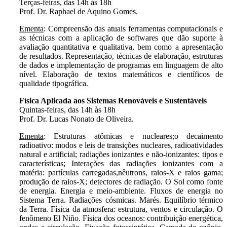
Terças-feiras, das 14h às 18h
Prof. Dr. Raphael de Aquino Gomes.
Ementa
: Compreensão das atuais ferramentas computacionais e
as técnicas com a aplicação de softwares que dão suporte à
avaliação quantitativa e qualitativa, bem como a apresentação
de resultados. Representação, técnicas de elaboração, estruturas
de dados e implementação de programas em linguagem de alto
nível. Elaboração de textos matemáticos e científicos de
qualidade tipográfica.
Física Aplicada aos Sistemas Renováveis e Sustentáveis
Quintas-feiras, das 14h às 18h
Prof. Dr. Lucas Nonato de Oliveira.
Ementa
: Estruturas atômicas e nucleares;o decaimento
radioativo: modos e leis de transições nucleares, radioatividades
natural e artificial; radiações ionizantes e não-ionizantes: tipos e
características; Interações das radiações ionizantes com a
matéria: partículas carregadas,nêutrons, raios-X e raios gama;
produção de raios-X; detectores de radiação. O Sol como fonte
de energia. Energia e meio-ambiente. Fluxos de energia no
Sistema Terra. Radiações cósmicas. Marés. Equilíbrio térmico
da Terra. Física da atmosfera: estrutura, ventos e circulação. O
fenômeno El Niño. Física dos oceanos: contribuição energética,