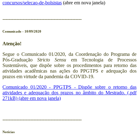
concursos/selecao-de-bolsistas
(abre em nova janela)
---------------------------------------------------
Comunicado - 10/09/2020
Atenção!
Segue o Comunicado 01/2020, da Coordenação do Programa de
Pós-Graduação
Stricto Sensu
em Tecnologia de Processos
Sustentáveis, que dispõe sobre os procedimentos para retorno das
atividades acadêmicas nas ações do PPGTPS e adequação dos
prazos em virtude da pandemia da COVID-19.
Comunicado 01/2020 - PPGTPS - Dispõe sobre o retorno das
atividades e adequação dos prazos no âmbito do Mestrado. (.pdf
271kB) (abre em nova janela)
---------------------------------------------------
Notícias