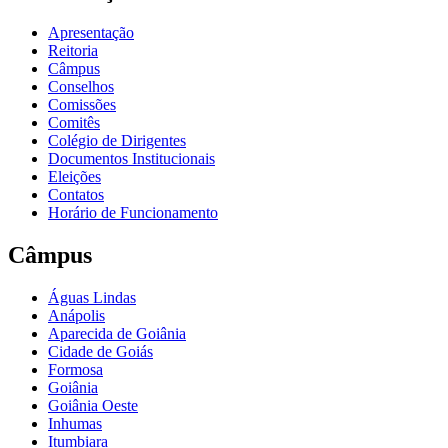
Apresentação
Reitoria
Câmpus
Conselhos
Comissões
Comitês
Colégio de Dirigentes
Documentos Institucionais
Eleições
Contatos
Horário de Funcionamento
Câmpus
Águas Lindas
Anápolis
Aparecida de Goiânia
Cidade de Goiás
Formosa
Goiânia
Goiânia Oeste
Inhumas
Itumbiara