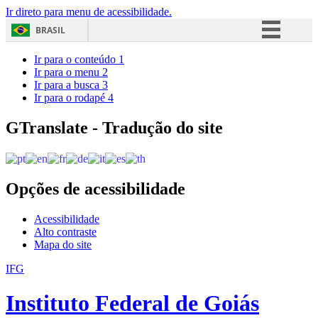
Ir direto para menu de acessibilidade.
BRASIL
Simplifique!
Ir para o conteúdo
1
Ir para o menu
2
Comunica BR
Ir para a busca
3
Ir para o rodapé
4
Participe
Acesso à informação
GTranslate - Tradução do site
Legislação
Canais
Opções de acessibilidade
Acessibilidade
Alto contraste
Mapa do site
IFG
Instituto Federal de Goiás