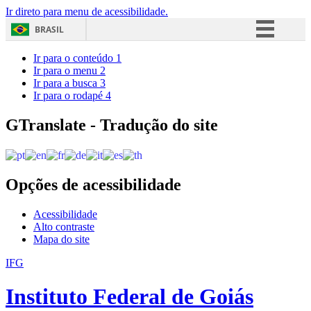
Ir direto para menu de acessibilidade.
BRASIL
Simplifique!
Ir para o conteúdo
1
Ir para o menu
2
Comunica BR
Ir para a busca
3
Ir para o rodapé
4
Participe
Acesso à informação
GTranslate - Tradução do site
Legislação
Canais
Opções de acessibilidade
Acessibilidade
Alto contraste
Mapa do site
IFG
Instituto Federal de Goiás