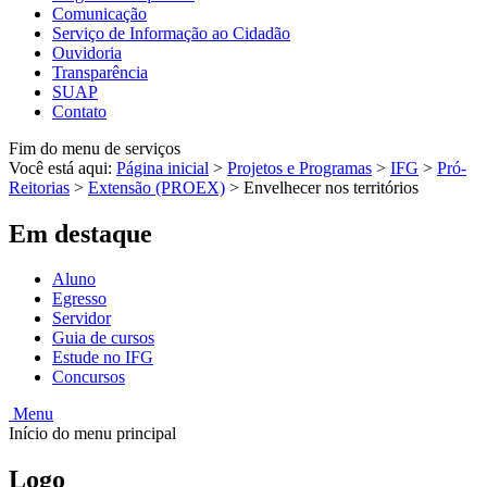
Comunicação
Serviço de Informação ao Cidadão
Ouvidoria
Transparência
SUAP
Contato
Fim do menu de serviços
Você está aqui:
Página inicial
>
Projetos e Programas
>
IFG
>
Pró-
Reitorias
>
Extensão (PROEX)
>
Envelhecer nos territórios
Em destaque
Aluno
Egresso
Servidor
Guia de cursos
Estude no IFG
Concursos
Menu
Início do menu principal
Logo