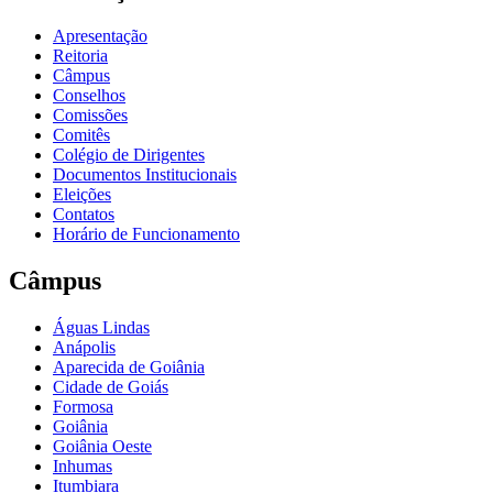
Apresentação
Reitoria
Câmpus
Conselhos
Comissões
Comitês
Colégio de Dirigentes
Documentos Institucionais
Eleições
Contatos
Horário de Funcionamento
Câmpus
Águas Lindas
Anápolis
Aparecida de Goiânia
Cidade de Goiás
Formosa
Goiânia
Goiânia Oeste
Inhumas
Itumbiara