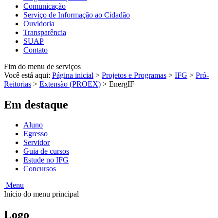
Comunicação
Serviço de Informação ao Cidadão
Ouvidoria
Transparência
SUAP
Contato
Fim do menu de serviços
Você está aqui:
Página inicial
>
Projetos e Programas
>
IFG
>
Pró-
Reitorias
>
Extensão (PROEX)
>
EnergIF
Em destaque
Aluno
Egresso
Servidor
Guia de cursos
Estude no IFG
Concursos
Menu
Início do menu principal
Logo