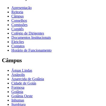
Apresentação
Reitoria
Câmpus
Conselhos
Comissões
Comitês
Colégio de Dirigentes
Documentos Institucionais
Eleições
Contatos
Horário de Funcionamento
Câmpus
Águas Lindas
Anápolis
Aparecida de Goiânia
Cidade de Goiás
Formosa
Goiânia
Goiânia Oeste
Inhumas
Itumbiara