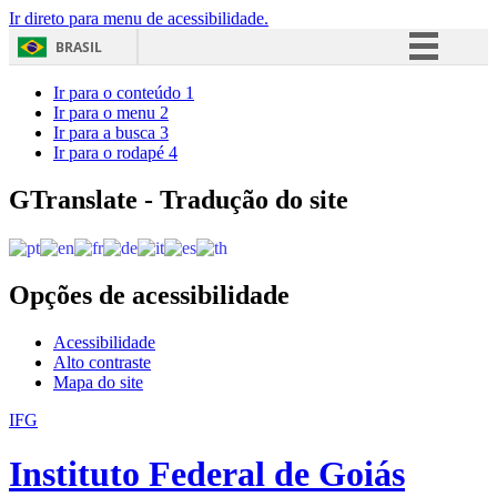
Ir direto para menu de acessibilidade.
BRASIL
Simplifique!
Ir para o conteúdo
1
Ir para o menu
2
Comunica BR
Ir para a busca
3
Ir para o rodapé
4
Participe
Acesso à informação
GTranslate - Tradução do site
Legislação
Canais
Opções de acessibilidade
Acessibilidade
Alto contraste
Mapa do site
IFG
Instituto Federal de Goiás