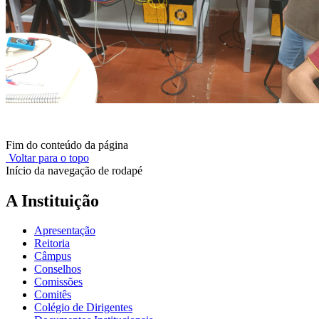
Fim do conteúdo da página
Voltar para o topo
Início da navegação de rodapé
A Instituição
Apresentação
Reitoria
Câmpus
Conselhos
Comissões
Comitês
Colégio de Dirigentes