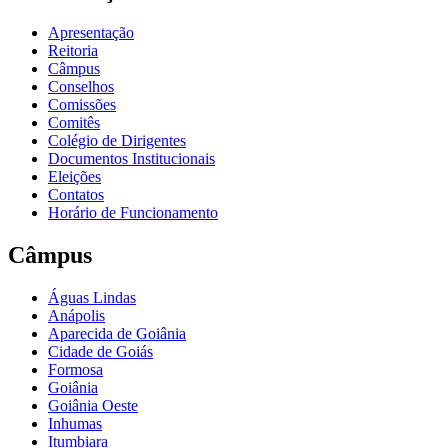
Apresentação
Reitoria
Câmpus
Conselhos
Comissões
Comitês
Colégio de Dirigentes
Documentos Institucionais
Eleições
Contatos
Horário de Funcionamento
Câmpus
Águas Lindas
Anápolis
Aparecida de Goiânia
Cidade de Goiás
Formosa
Goiânia
Goiânia Oeste
Inhumas
Itumbiara