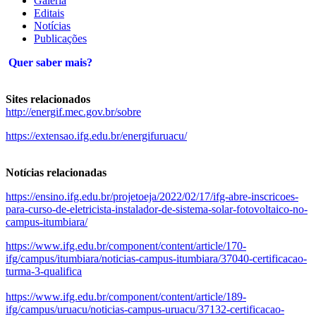
Galeria
Editais
Notícias
Publicações
Quer saber mais?
Sites relacionados
http://energif.mec.gov.br/sobre
https://extensao.ifg.edu.br/energifuruacu/
Notícias relacionadas
https://ensino.ifg.edu.br/projetoeja/2022/02/17/ifg-abre-inscricoes-
para-curso-de-eletricista-instalador-de-sistema-solar-fotovoltaico-no-
campus-itumbiara/
https://www.ifg.edu.br/component/content/article/170-
ifg/campus/itumbiara/noticias-campus-itumbiara/37040-certificacao-
turma-3-qualifica
https://www.ifg.edu.br/component/content/article/189-
ifg/campus/uruacu/noticias-campus-uruacu/37132-certificacao-