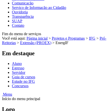
Comunicação
Serviço de Informação ao Cidadão
Ouvidoria
Transparência
SUAP
Contato
Fim do menu de serviços
Você está aqui:
Página inicial
>
Projetos e Programas
>
IFG
>
Pró-
Reitorias
>
Extensão (PROEX)
>
EnergIF
Em destaque
Aluno
Egresso
Servidor
Guia de cursos
Estude no IFG
Concursos
Menu
Início do menu principal
Logo