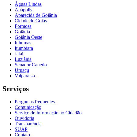
Águas Lindas
Anápolis
Aparecida de Goiânia
Cidade de Goiás
Formosa
Goiânia
Goiânia Oeste
Inhumas
Itumbiara
Jataí
Luziânia
Senador Canedo
Uruaçu
Valparaíso
Serviços
Perguntas frequentes
Comunicação
Serviço de Informação ao Cidadão
Ouvidoria
Transparência
SUAP
Contato