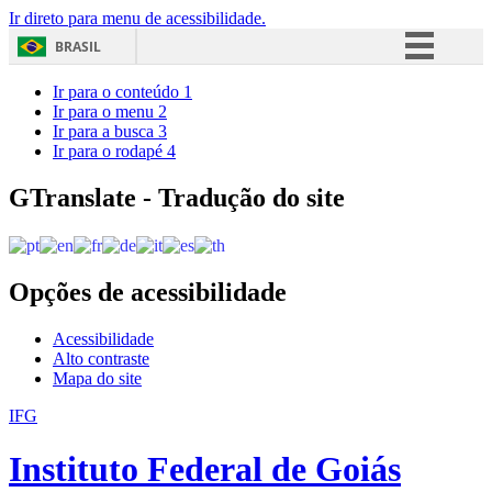
Ir direto para menu de acessibilidade.
BRASIL
Simplifique!
Ir para o conteúdo
1
Ir para o menu
2
Comunica BR
Ir para a busca
3
Ir para o rodapé
4
Participe
Acesso à informação
GTranslate - Tradução do site
Legislação
Canais
Opções de acessibilidade
Acessibilidade
Alto contraste
Mapa do site
IFG
Instituto Federal de Goiás