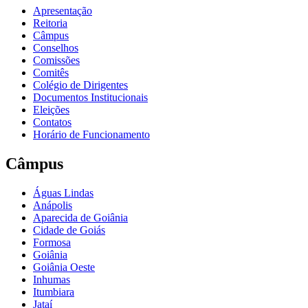
Apresentação
Reitoria
Câmpus
Conselhos
Comissões
Comitês
Colégio de Dirigentes
Documentos Institucionais
Eleições
Contatos
Horário de Funcionamento
Câmpus
Águas Lindas
Anápolis
Aparecida de Goiânia
Cidade de Goiás
Formosa
Goiânia
Goiânia Oeste
Inhumas
Itumbiara
Jataí