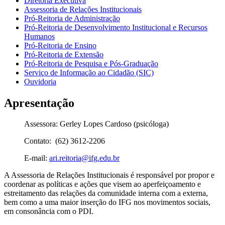
Diretoria Executiva
Assessoria de Relações Institucionais
Pró-Reitoria de Administração
Pró-Reitoria de Desenvolvimento Institucional e Recursos
Humanos
Pró-Reitoria de Ensino
Pró-Reitoria de Extensão
Pró-Reitoria de Pesquisa e Pós-Graduação
Serviço de Informação ao Cidadão (SIC)
Ouvidoria
Apresentação
Assessora: Gerley Lopes Cardoso (psicóloga)
Contato: (62) 3612-2206
E-mail:
ari.reitoria@ifg.edu.br
A Assessoria de Relações Institucionais é responsável por propor e
coordenar as políticas e ações que visem ao aperfeiçoamento e
estreitamento das relações da comunidade interna com a externa,
bem como a uma maior inserção do IFG nos movimentos sociais,
em consonância com o PDI.