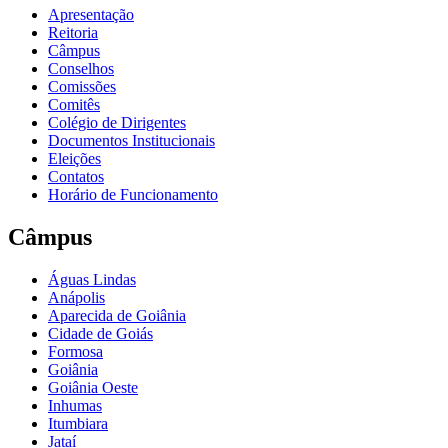
Apresentação
Reitoria
Câmpus
Conselhos
Comissões
Comitês
Colégio de Dirigentes
Documentos Institucionais
Eleições
Contatos
Horário de Funcionamento
Câmpus
Águas Lindas
Anápolis
Aparecida de Goiânia
Cidade de Goiás
Formosa
Goiânia
Goiânia Oeste
Inhumas
Itumbiara
Jataí