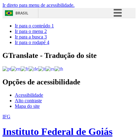
Ir direto para menu de acessibilidade.
BRASIL
Simplifique!
Ir para o conteúdo
1
Ir para o menu
2
Comunica BR
Ir para a busca
3
Ir para o rodapé
4
Participe
Acesso à informação
GTranslate - Tradução do site
Legislação
Canais
Opções de acessibilidade
Acessibilidade
Alto contraste
Mapa do site
IFG
Instituto Federal de Goiás