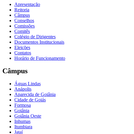
Apresentação
Reitoria
Câmpus
Conselhos
Comissões
Comitês
Colégio de Dirigentes
Documentos Institucionais
Eleições
Contatos
Horário de Funcionamento
Câmpus
Águas Lindas
Anápolis
Aparecida de Goiânia
Cidade de Goiás
Formosa
Goiânia
Goiânia Oeste
Inhumas
Itumbiara
Jataí