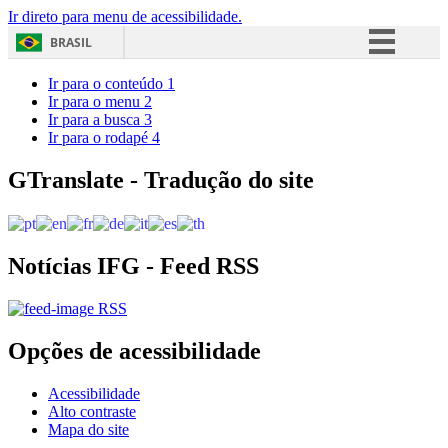
Ir direto para menu de acessibilidade.
BRASIL
Simplifique!
Ir para o conteúdo
1
Ir para o menu
2
Comunica BR
Ir para a busca
3
Ir para o rodapé
4
Participe
Acesso à informação
GTranslate - Tradução do site
Legislação
Canais
Notícias IFG - Feed RSS
RSS
Opções de acessibilidade
Acessibilidade
Alto contraste
Mapa do site