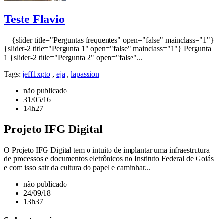
Teste Flavio
{slider title="Perguntas frequentes" open="false" mainclass="1"}
{slider-2 title="Pergunta 1" open="false" mainclass="1"} Pergunta
1 {slider-2 title="Pergunta 2" open="false"...
Tags:
jeff1xpto
,
eja
,
lapassion
não publicado
31/05/16
14h27
Projeto IFG Digital
O Projeto IFG Digital tem o intuito de implantar uma infraestrutura
de processos e documentos eletrônicos no Instituto Federal de Goiás
e com isso sair da cultura do papel e caminhar...
não publicado
24/09/18
13h37