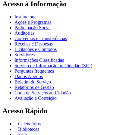
Acesso à Informação
Institucional
Ações e Programas
Participação Social
Auditorias
Convênios e Transferências
Receitas e Despesas
Licitações e Contratos
Servidores
Informações Classificadas
Serviço de Informação ao Cidadão (SIC)
Perguntas frequentes
Dados Abertos
Boletim de Serviço
Relatórios de Gestão
Carta de Serviços ao Cidadão
Avaliação e Correição
Acesso Rápido
Calendários
Bibliotecas
EaD