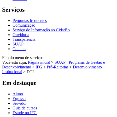
Serviços
Perguntas frequentes
Comunicação
Serviço de Informação ao Cidadão
Ouvidoria
Transparência
SUAP
Contato
Fim do menu de serviços
Você está aqui:
Página inicial
>
SUAP - Programa de Gestão e
Desenvolvimento
>
IFG
>
Pró-Reitorias
>
Desenvolvimento
Institucional
>
DTI
Em destaque
Aluno
Egresso
Servidor
Guia de cursos
Estude no IFG