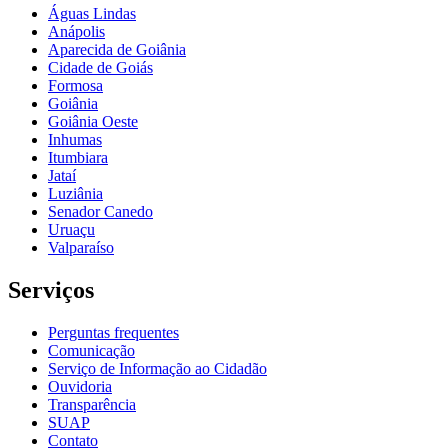
Águas Lindas
Anápolis
Aparecida de Goiânia
Cidade de Goiás
Formosa
Goiânia
Goiânia Oeste
Inhumas
Itumbiara
Jataí
Luziânia
Senador Canedo
Uruaçu
Valparaíso
Serviços
Perguntas frequentes
Comunicação
Serviço de Informação ao Cidadão
Ouvidoria
Transparência
SUAP
Contato