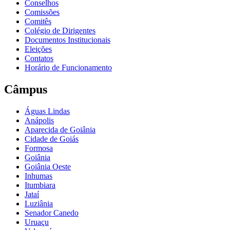
Conselhos
Comissões
Comitês
Colégio de Dirigentes
Documentos Institucionais
Eleições
Contatos
Horário de Funcionamento
Câmpus
Águas Lindas
Anápolis
Aparecida de Goiânia
Cidade de Goiás
Formosa
Goiânia
Goiânia Oeste
Inhumas
Itumbiara
Jataí
Luziânia
Senador Canedo
Uruaçu