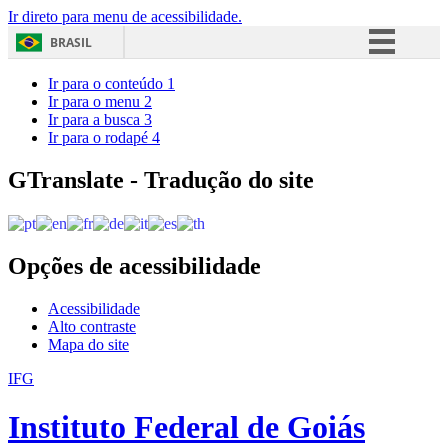
Ir direto para menu de acessibilidade.
BRASIL
Simplifique!
Ir para o conteúdo
1
Ir para o menu
2
Comunica BR
Ir para a busca
3
Ir para o rodapé
4
Participe
Acesso à informação
GTranslate - Tradução do site
Legislação
Canais
Opções de acessibilidade
Acessibilidade
Alto contraste
Mapa do site
IFG
Instituto Federal de Goiás