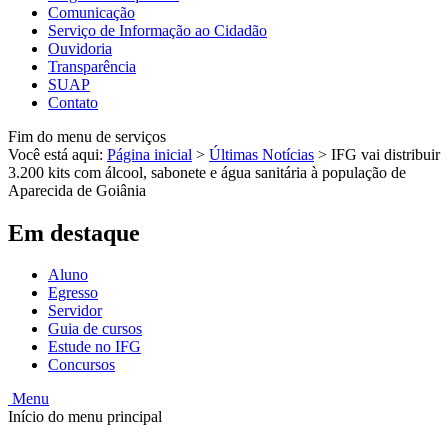
Comunicação
Serviço de Informação ao Cidadão
Ouvidoria
Transparência
SUAP
Contato
Fim do menu de serviços
Você está aqui:
Página inicial
>
Últimas Notícias
>
IFG vai distribuir
3.200 kits com álcool, sabonete e água sanitária à população de
Aparecida de Goiânia
Em destaque
Aluno
Egresso
Servidor
Guia de cursos
Estude no IFG
Concursos
Menu
Início do menu principal