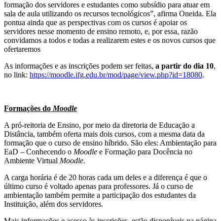
formação dos servidores e estudantes como subsídio para atuar em
sala de aula utilizando os recursos tecnológicos”, afirma Oneida. Ela
pontua ainda que as perspectivas com os cursos é apoiar os
servidores nesse momento de ensino remoto, e, por essa, razão
convidamos a todos e todas a realizarem estes e os novos cursos que
ofertaremos
As informações e as inscrições podem ser feitas,
a partir do dia 10
,
no link:
https://moodle.ifg.edu.br/mod/page/view.php?id=18080
.
Formações do
Moodle
A pró-reitoria de Ensino, por meio da diretoria de Educação a
Distância, também oferta mais dois cursos, com a mesma data da
formação que o curso de ensino híbrido. São eles: Ambientação para
EaD – Conhecendo o
Moodle
e Formação para Docência no
Ambiente Virtual
Moodle.
A carga horária é de 20 horas cada um deles e a diferença é que o
último curso é voltado apenas para professores. Já o curso de
ambientação também permite a participação dos estudantes da
Instituição, além dos servidores.
Mais informações e acesso às inscrições, estão disponíveis na página