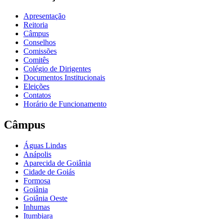
Apresentação
Reitoria
Câmpus
Conselhos
Comissões
Comitês
Colégio de Dirigentes
Documentos Institucionais
Eleições
Contatos
Horário de Funcionamento
Câmpus
Águas Lindas
Anápolis
Aparecida de Goiânia
Cidade de Goiás
Formosa
Goiânia
Goiânia Oeste
Inhumas
Itumbiara