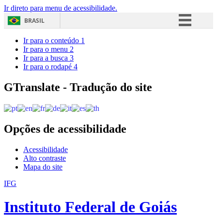
Ir direto para menu de acessibilidade.
BRASIL
Simplifique!
Ir para o conteúdo
1
Ir para o menu
2
Comunica BR
Ir para a busca
3
Ir para o rodapé
4
Participe
Acesso à informação
GTranslate - Tradução do site
Legislação
Canais
Opções de acessibilidade
Acessibilidade
Alto contraste
Mapa do site
IFG
Instituto Federal de Goiás