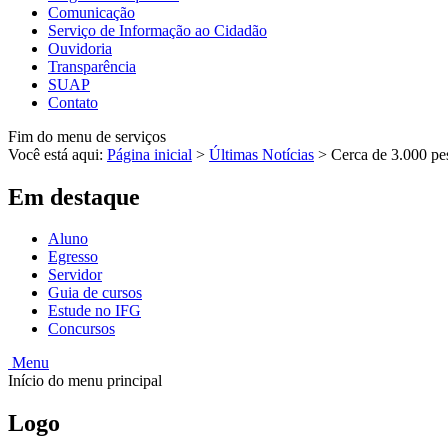
Comunicação
Serviço de Informação ao Cidadão
Ouvidoria
Transparência
SUAP
Contato
Fim do menu de serviços
Você está aqui:
Página inicial
>
Últimas Notícias
>
Cerca de 3.000 pe
Em destaque
Aluno
Egresso
Servidor
Guia de cursos
Estude no IFG
Concursos
Menu
Início do menu principal
Logo