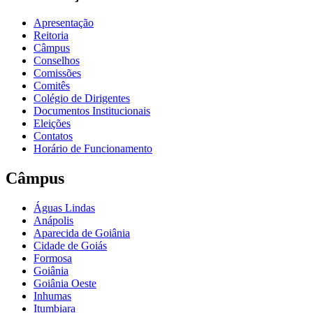
Apresentação
Reitoria
Câmpus
Conselhos
Comissões
Comitês
Colégio de Dirigentes
Documentos Institucionais
Eleições
Contatos
Horário de Funcionamento
Câmpus
Águas Lindas
Anápolis
Aparecida de Goiânia
Cidade de Goiás
Formosa
Goiânia
Goiânia Oeste
Inhumas
Itumbiara