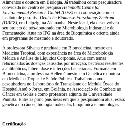
Alimentos e doutora em Biologia. Já trabalhou como pesquisadora
convidada no centro de pesquisa
Helmholtz Centre for
Environmental Research GmbH (UFZ)
em cooperação com o
instituto de pesquisa
Deutsche Biomasse Forschungs Zentrum
(DBFZ)
, em Leipzig, na Alemanha. Neste local, ela desenvolveu
seu projeto de pós-doutorado em Microbiologia Industrial e de
Fermentação. Atua no IFG na área de Bioquímica e orienta ainda
em programas de mestrado e doutorado.
A professora Silvana é graduada em Biomedicina, mestre em
Medicina Tropical, com experiência na área de Microbiologia
Médica e Análise de Líquidos Corporais. Atua com temas
relacionados às doenças causadas por infecção, bactérias resistentes
a antibióticos, tuberculose e infecções bacterianas. Formada em
Biomedicina, a professora Hellen é mestre em Genética e doutora
em Medicina Tropical e Saúde Pública. Trabalhou como
pesquisadora no Laboratório de Transplante de Medula Óssea do
Hospital Araújo Jorge, em Goiânia, na Associação de Combate ao
Câncer em Goiás e como professora adjunta da Universidade
Paulista. Entre as principais áreas em que a pesquisadora atua, estão:
genética do câncer, biologia molecular, bioquímica e imunologia.
Certificação