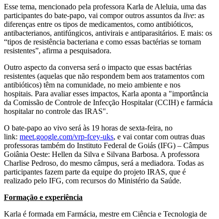
Esse tema, mencionado pela professora Karla de Aleluia, uma das
participantes do bate-papo, vai compor outros assuntos da
live
: as
diferenças entre os tipos de medicamentos, como antibióticos,
antibacterianos, antifúngicos, antivirais e antiparasitários. E mais: os
“tipos de resistência bacteriana e como essas bactérias se tornam
resistentes”, afirma a pesquisadora.
Outro aspecto da conversa será o impacto que essas bactérias
resistentes (aquelas que não respondem bem aos tratamentos com
antibióticos) têm na comunidade, no meio ambiente e nos
hospitais. Para avaliar esses impactos, Karla aponta a "importância
da Comissão de Controle de Infecção Hospitalar (CCIH) e farmácia
hospitalar no controle das IRAS".
O bate-papo ao vivo será às 19 horas de sexta-feira, no
link:
meet.google.com/vrp-fcey-uks
, e vai contar com outras duas
professoras também do Instituto Federal de Goiás (IFG) – Câmpus
Goiânia Oeste: Hellen da Silva e Silvana Barbosa. A professora
Charlise Pedroso, do mesmo câmpus, será a mediadora. Todas as
participantes fazem parte da equipe do projeto IRAS, que é
realizado pelo IFG, com recursos do Ministério da Saúde.
Formação e experiência
Karla é formada em Farmácia, mestre em Ciência e Tecnologia de