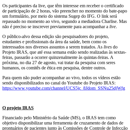
Os participantes da live, que têm interesse em receber o certificado
de participação de 2 horas, vão preencher no momento do bate-papo
um formulário, por meio do sistema Sugep do IFG. O link será
repassado no momento ao vivo, segundo a mediadora Charlise. Mas
não é preciso se inscrever previamente para acompanhar a
live
.
O público-alvo dessa edição são pesquisadores do projeto,
estudantes e profissionais da área da saúde, bem como os
interessados nos diversos assuntos a serem tratados. As
lives
do
Projeto IRAS, que até essa semana estão sendo realizadas às sextas-
feiras, passarão a ocorrer quinzenalmente às quintas-feiras. A
próxima, no dia 27 de agosto, vai tratar da pesquisa com seres
humanos, os comitês de ética em pesquisa, dentre outros.
Para quem não puder acompanhar ao vivo, todos os vídeos estão
sendo disponibilizados no canal do Youtube do Projeto IRAS:
https://www.youtube.com/channel/UCS5jc_8Jdom_SSNu25djWfg
O projeto IRAS
Financiado pelo Ministério da Saúde (MS), o IRAS tem como
objetivo disponibilizar uma ferramenta de cruzamento de dados de
prontuários de pacientes junto às Comissões de Controle de Infecção