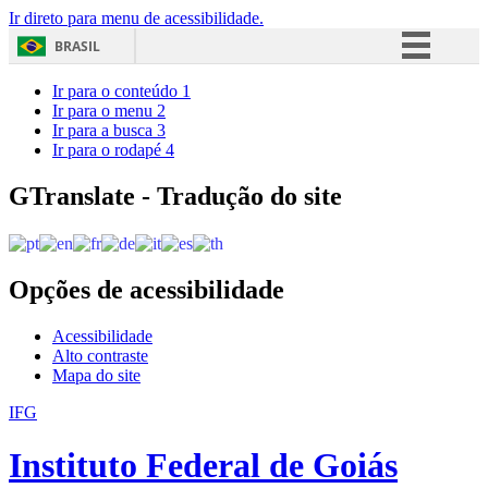
Ir direto para menu de acessibilidade.
BRASIL
Simplifique!
Ir para o conteúdo
1
Ir para o menu
2
Comunica BR
Ir para a busca
3
Ir para o rodapé
4
Participe
Acesso à informação
GTranslate - Tradução do site
Legislação
Canais
Opções de acessibilidade
Acessibilidade
Alto contraste
Mapa do site
IFG
Instituto Federal de Goiás