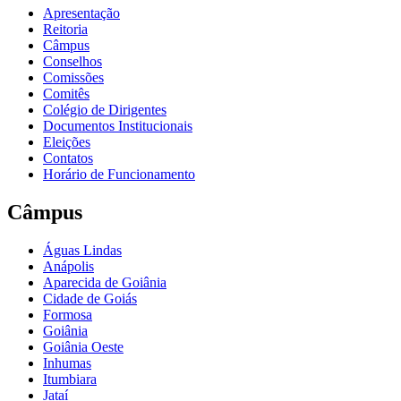
Apresentação
Reitoria
Câmpus
Conselhos
Comissões
Comitês
Colégio de Dirigentes
Documentos Institucionais
Eleições
Contatos
Horário de Funcionamento
Câmpus
Águas Lindas
Anápolis
Aparecida de Goiânia
Cidade de Goiás
Formosa
Goiânia
Goiânia Oeste
Inhumas
Itumbiara
Jataí