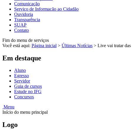
Comunicação
Serviço de Informação ao Cidadão
Ouvidoria
Transparência
SUAP
Contato
Fim do menu de serviços
Você está aqui:
Página inicial
>
Últimas Notícias
>
Live vai tratar d
Em destaque
Aluno
Egresso
Servidor
Guia de cursos
Estude no IFG
Concursos
Menu
Início do menu principal
Logo