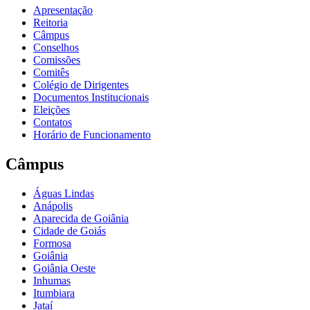
Apresentação
Reitoria
Câmpus
Conselhos
Comissões
Comitês
Colégio de Dirigentes
Documentos Institucionais
Eleições
Contatos
Horário de Funcionamento
Câmpus
Águas Lindas
Anápolis
Aparecida de Goiânia
Cidade de Goiás
Formosa
Goiânia
Goiânia Oeste
Inhumas
Itumbiara
Jataí