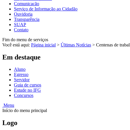
Comunicação
Serviço de Informação ao Cidadão
Ouvidoria
Transparência
SUAP
Contato
Fim do menu de serviços
Você está aqui:
Página inicial
>
Últimas Notícias
>
Centenas de trab
Em destaque
Aluno
Egresso
Servidor
Guia de cursos
Estude no IFG
Concursos
Menu
Início do menu principal
Logo