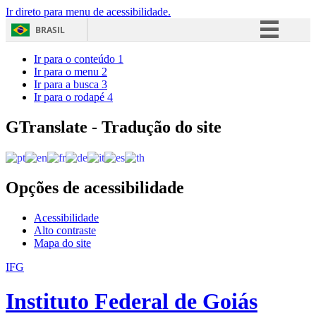
Ir direto para menu de acessibilidade.
BRASIL
Simplifique!
Ir para o conteúdo
1
Ir para o menu
2
Comunica BR
Ir para a busca
3
Ir para o rodapé
4
Participe
Acesso à informação
GTranslate - Tradução do site
Legislação
Canais
Opções de acessibilidade
Acessibilidade
Alto contraste
Mapa do site
IFG
Instituto Federal de Goiás