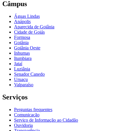
Câmpus
Águas Lindas
Anápolis
Aparecida de Goiânia
Cidade de Goiás
Formosa
Goiânia
Goiânia Oeste
Inhumas
Itumbiara
Jataí
Luziânia
Senador Canedo
Uruaçu
Valparaíso
Serviços
Perguntas frequentes
Comunicação
Serviço de Informação ao Cidadão
Ouvidoria
Transparência