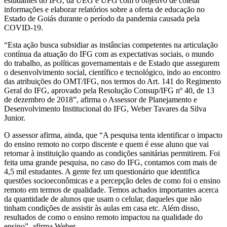
estudantes do IFG, da UEG e UFG com o objetivo de coletar
informações e elaborar relatórios sobre a oferta de educação no
Estado de Goiás durante o período da pandemia causada pela
COVID-19.
“Esta ação busca subsidiar as instâncias competentes na articulação
contínua da atuação do IFG com as expectativas sociais, o mundo
do trabalho, as políticas governamentais e de Estado que assegurem
o desenvolvimento social, científico e tecnológico, indo ao encontro
das atribuições do OMT/IFG, nos termos do Art. 141 do Regimento
Geral do IFG, aprovado pela Resolução Consup/IFG nº 40, de 13
de dezembro de 2018”, afirma o Assessor de Planejamento e
Desenvolvimento Institucional do IFG, Weber Tavares da Silva
Junior.
O assessor afirma, ainda, que “A pesquisa tenta identificar o impacto
do ensino remoto no corpo discente e quem é esse aluno que vai
retornar à instituição quando as condições sanitárias permitirem. Foi
feita uma grande pesquisa, no caso do IFG, contamos com mais de
4,5 mil estudantes. A gente fez um questionário que identifica
questões socioeconômicas e a percepção deles de como foi o ensino
remoto em termos de qualidade. Temos achados importantes acerca
da quantidade de alunos que usam o celular, daqueles que não
tinham condições de assistir às aulas em casa etc. Além disso,
resultados de como o ensino remoto impactou na qualidade do
ensino”, afirma Weber.