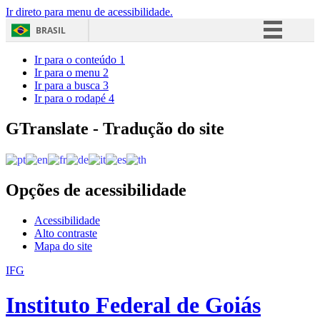
Ir direto para menu de acessibilidade.
BRASIL
Simplifique!
Ir para o conteúdo
1
Ir para o menu
2
Comunica BR
Ir para a busca
3
Ir para o rodapé
4
Participe
Acesso à informação
GTranslate - Tradução do site
Legislação
Canais
Opções de acessibilidade
Acessibilidade
Alto contraste
Mapa do site
IFG
Instituto Federal de Goiás