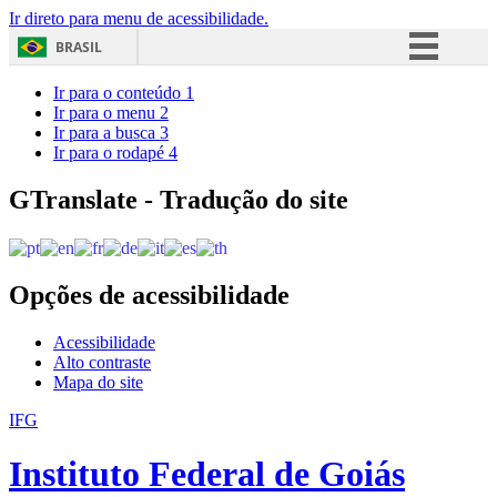
Ir direto para menu de acessibilidade.
BRASIL
Simplifique!
Ir para o conteúdo
1
Ir para o menu
2
Comunica BR
Ir para a busca
3
Ir para o rodapé
4
Participe
Acesso à informação
GTranslate - Tradução do site
Legislação
Canais
Opções de acessibilidade
Acessibilidade
Alto contraste
Mapa do site
IFG
Instituto Federal de Goiás