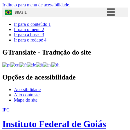
Ir direto para menu de acessibilidade.
BRASIL
Simplifique!
Ir para o conteúdo
1
Ir para o menu
2
Comunica BR
Ir para a busca
3
Ir para o rodapé
4
Participe
Acesso à informação
GTranslate - Tradução do site
Legislação
Canais
Opções de acessibilidade
Acessibilidade
Alto contraste
Mapa do site
IFG
Instituto Federal de Goiás