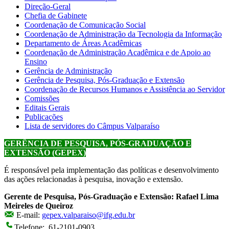
Direção-Geral
Chefia de Gabinete
Coordenação de Comunicação Social
Coordenação de Administração da Tecnologia da Informação
Departamento de Áreas Acadêmicas
Coordenação de Administração Acadêmica e de Apoio ao
Ensino
Gerência de Administração
Gerência de Pesquisa, Pós-Graduação e Extensão
Coordenação de Recursos Humanos e Assistência ao Servidor
Comissões
Editais Gerais
Publicações
Lista de servidores do Câmpus Valparaíso
GERÊNCIA DE PESQUISA, PÓS-GRADUAÇÃO E
EXTENSÃO (GEPEX)
É responsável pela implementação das políticas e desenvolvimento
das ações relacionadas à pesquisa, inovação e extensão.
Gerente de Pesquisa, Pós-Graduação e Extensão: Rafael Lima
Meireles de Queiroz
E-mail:
gepex.valparaiso@ifg.edu.br
Telefone: 61-2101-0903