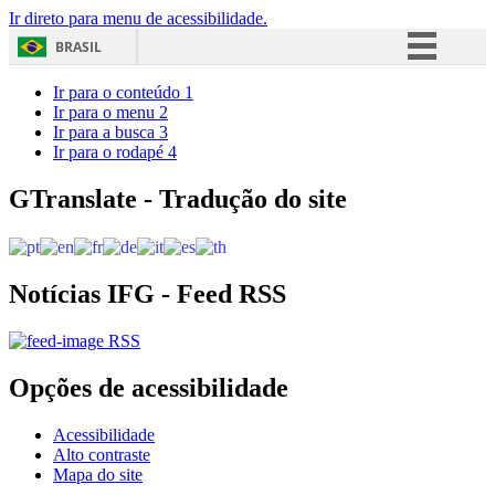
Ir direto para menu de acessibilidade.
BRASIL
Simplifique!
Ir para o conteúdo
1
Ir para o menu
2
Comunica BR
Ir para a busca
3
Ir para o rodapé
4
Participe
Acesso à informação
GTranslate - Tradução do site
Legislação
Canais
Notícias IFG - Feed RSS
RSS
Opções de acessibilidade
Acessibilidade
Alto contraste
Mapa do site