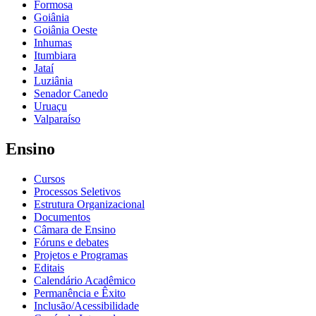
Formosa
Goiânia
Goiânia Oeste
Inhumas
Itumbiara
Jataí
Luziânia
Senador Canedo
Uruaçu
Valparaíso
Ensino
Cursos
Processos Seletivos
Estrutura Organizacional
Documentos
Câmara de Ensino
Fóruns e debates
Projetos e Programas
Editais
Calendário Acadêmico
Permanência e Êxito
Inclusão/Acessibilidade