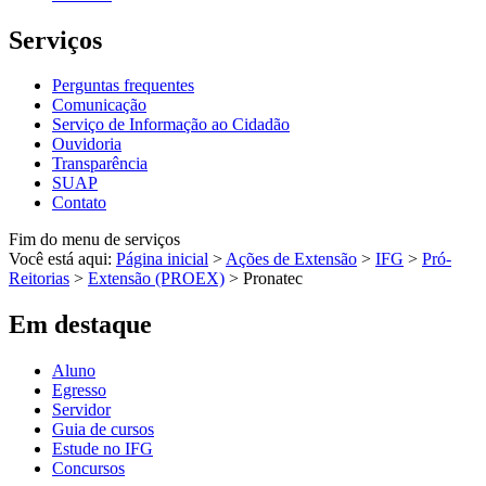
Serviços
Perguntas frequentes
Comunicação
Serviço de Informação ao Cidadão
Ouvidoria
Transparência
SUAP
Contato
Fim do menu de serviços
Você está aqui:
Página inicial
>
Ações de Extensão
>
IFG
>
Pró-
Reitorias
>
Extensão (PROEX)
>
Pronatec
Em destaque
Aluno
Egresso
Servidor
Guia de cursos
Estude no IFG
Concursos