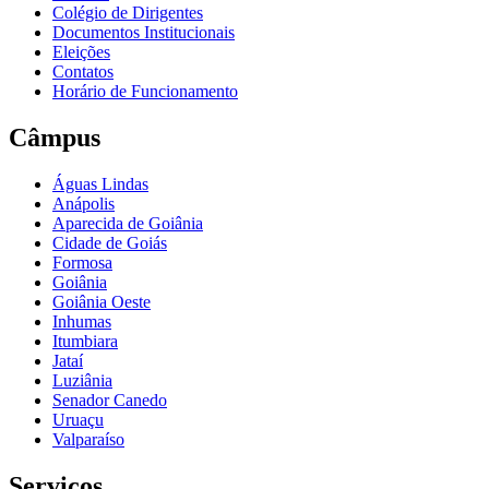
Colégio de Dirigentes
Documentos Institucionais
Eleições
Contatos
Horário de Funcionamento
Câmpus
Águas Lindas
Anápolis
Aparecida de Goiânia
Cidade de Goiás
Formosa
Goiânia
Goiânia Oeste
Inhumas
Itumbiara
Jataí
Luziânia
Senador Canedo
Uruaçu
Valparaíso
Serviços