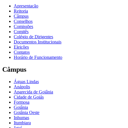
Apresentação
Reitoria
Câmpus
Conselhos
Comissões
Comitês
Colégio de Dirigentes
Documentos Institucionais
Eleições
Contatos
Horário de Funcionamento
Câmpus
Águas Lindas
Anápolis
Aparecida de Goiânia
Cidade de Goiás
Formosa
Goiânia
Goiânia Oeste
Inhumas
Itumbiara
Jataí