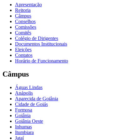
Apresentação
Reitoria
Câmpus
Conselhos
Comissões
Comitês
Colégio de Dirigentes
Documentos Institucionais
Eleições
Contatos
Horário de Funcionamento
Câmpus
Águas Lindas
Anápolis
Aparecida de Goiânia
Cidade de Goiás
Formosa
Goiânia
Goiânia Oeste
Inhumas
Itumbiara
Jataí