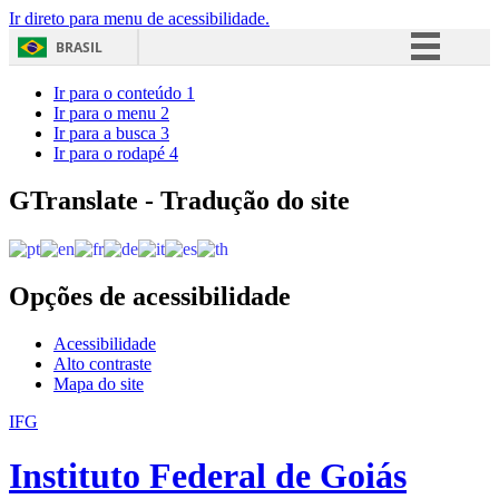
Ir direto para menu de acessibilidade.
BRASIL
Simplifique!
Ir para o conteúdo
1
Ir para o menu
2
Comunica BR
Ir para a busca
3
Ir para o rodapé
4
Participe
Acesso à informação
GTranslate - Tradução do site
Legislação
Canais
Opções de acessibilidade
Acessibilidade
Alto contraste
Mapa do site
IFG
Instituto Federal de Goiás