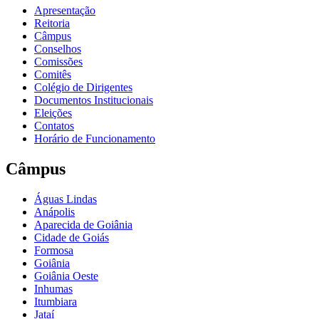
Apresentação
Reitoria
Câmpus
Conselhos
Comissões
Comitês
Colégio de Dirigentes
Documentos Institucionais
Eleições
Contatos
Horário de Funcionamento
Câmpus
Águas Lindas
Anápolis
Aparecida de Goiânia
Cidade de Goiás
Formosa
Goiânia
Goiânia Oeste
Inhumas
Itumbiara
Jataí