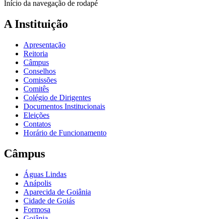
Início da navegação de rodapé
A Instituição
Apresentação
Reitoria
Câmpus
Conselhos
Comissões
Comitês
Colégio de Dirigentes
Documentos Institucionais
Eleições
Contatos
Horário de Funcionamento
Câmpus
Águas Lindas
Anápolis
Aparecida de Goiânia
Cidade de Goiás
Formosa
Goiânia