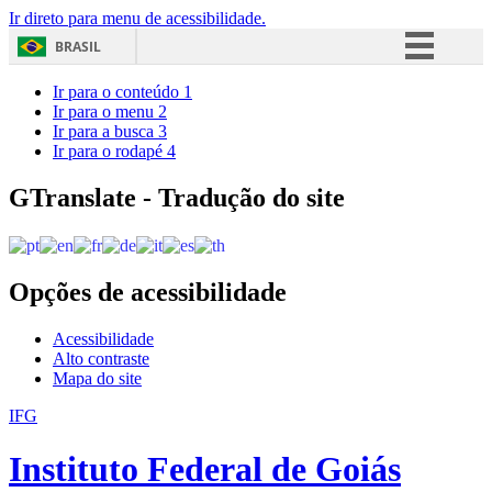
Ir direto para menu de acessibilidade.
BRASIL
Simplifique!
Ir para o conteúdo
1
Ir para o menu
2
Comunica BR
Ir para a busca
3
Ir para o rodapé
4
Participe
Acesso à informação
GTranslate - Tradução do site
Legislação
Canais
Opções de acessibilidade
Acessibilidade
Alto contraste
Mapa do site
IFG
Instituto Federal de Goiás