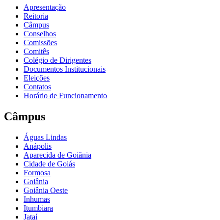
Apresentação
Reitoria
Câmpus
Conselhos
Comissões
Comitês
Colégio de Dirigentes
Documentos Institucionais
Eleições
Contatos
Horário de Funcionamento
Câmpus
Águas Lindas
Anápolis
Aparecida de Goiânia
Cidade de Goiás
Formosa
Goiânia
Goiânia Oeste
Inhumas
Itumbiara
Jataí