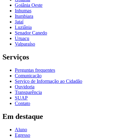
Goiânia Oeste
Inhumas
Itumbiara
Jataí
Luziânia
Senador Canedo
Uruaçu
Valparaíso
Serviços
Perguntas frequentes
Comunicação
Serviço de Informação ao Cidadão
Ouvidoria
Transparência
SUAP
Contato
Em destaque
Aluno
Egresso