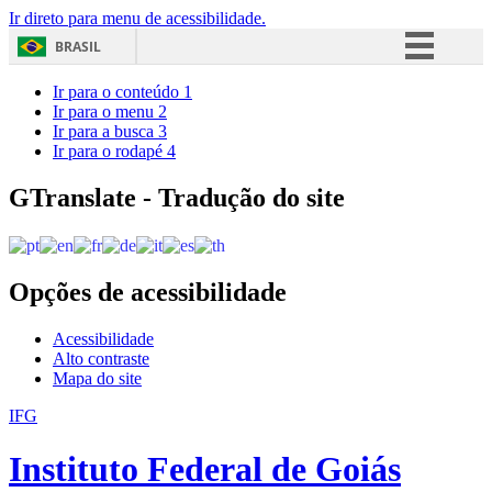
Ir direto para menu de acessibilidade.
BRASIL
Simplifique!
Ir para o conteúdo
1
Ir para o menu
2
Comunica BR
Ir para a busca
3
Ir para o rodapé
4
Participe
Acesso à informação
GTranslate - Tradução do site
Legislação
Canais
Opções de acessibilidade
Acessibilidade
Alto contraste
Mapa do site
IFG
Instituto Federal de Goiás