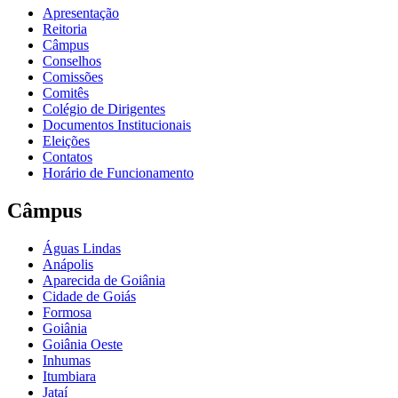
Apresentação
Reitoria
Câmpus
Conselhos
Comissões
Comitês
Colégio de Dirigentes
Documentos Institucionais
Eleições
Contatos
Horário de Funcionamento
Câmpus
Águas Lindas
Anápolis
Aparecida de Goiânia
Cidade de Goiás
Formosa
Goiânia
Goiânia Oeste
Inhumas
Itumbiara
Jataí