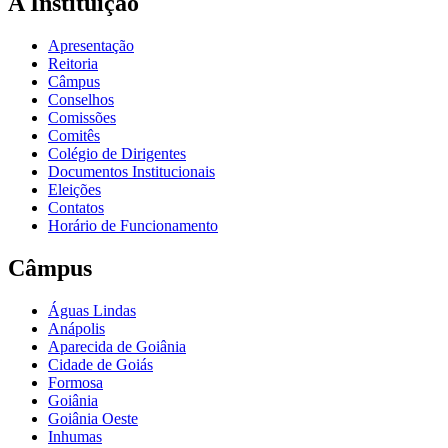
A Instituição
Apresentação
Reitoria
Câmpus
Conselhos
Comissões
Comitês
Colégio de Dirigentes
Documentos Institucionais
Eleições
Contatos
Horário de Funcionamento
Câmpus
Águas Lindas
Anápolis
Aparecida de Goiânia
Cidade de Goiás
Formosa
Goiânia
Goiânia Oeste
Inhumas