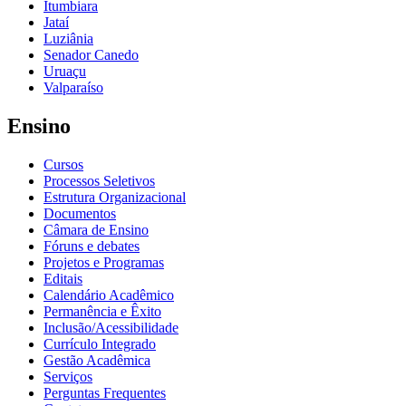
Itumbiara
Jataí
Luziânia
Senador Canedo
Uruaçu
Valparaíso
Ensino
Cursos
Processos Seletivos
Estrutura Organizacional
Documentos
Câmara de Ensino
Fóruns e debates
Projetos e Programas
Editais
Calendário Acadêmico
Permanência e Êxito
Inclusão/Acessibilidade
Currículo Integrado
Gestão Acadêmica
Serviços
Perguntas Frequentes